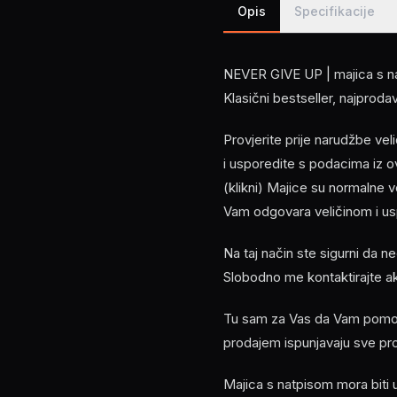
Opis
Specifikacije
NEVER GIVE UP | majica s na
Klasični bestseller, najproda
Provjerite prije narudžbe ve
i usporedite s podacima i
(klikni) Majice su normalne 
Vam odgovara veličinom i usp
Na taj način ste sigurni da n
Slobodno me kontaktirajte a
Tu sam za Vas da Vam pomogn
prodajem ispunjavaju sve pr
Majica s natpisom mora biti