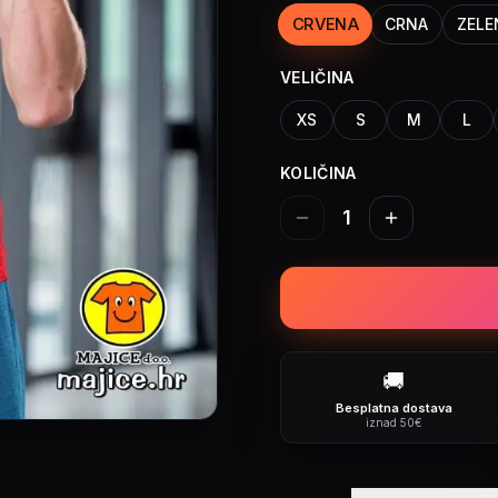
CRVENA
CRNA
ZELE
VELIČINA
XS
S
M
L
KOLIČINA
1
🚚
Besplatna dostava
iznad 50€