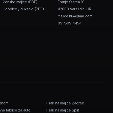
Ženske majice (PDF)
Franje Starea 10
Hoodice / duksevi (PDF)
42000 Varaždin, HR
majice.hr@gmail.com
091/505-4454
menom
Tisak na majice Zagreb
ane tablice za auto
Tisak na majice Split