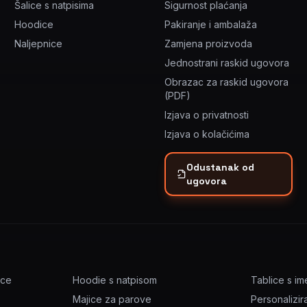
Šalice s natpisima
Sigurnost plaćanja
Hoodice
Pakiranje i ambalaža
Naljepnice
Zamjena proizvoda
Jednostrani raskid ugovora
Obrazac za raskid ugovora
(PDF)
Izjava o privatnosti
Izjava o kolačićima
Odustanak od
ugovora
ice
Hoodie s natpisom
Tablice s i
Majice za parove
Personalizir