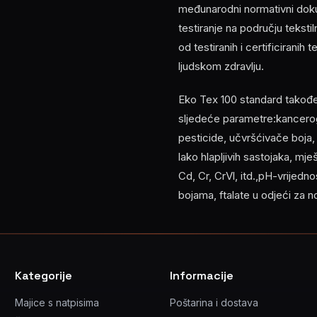
međunarodni normativni doku
testiranje na području tekst
od testiranih i certificiranih
ljudskom zdravlju.
Eko Tex 100 standard također z
sljedeće parametre:kancerog
pesticide, učvršćivače boja
lako hlapljivih sastojaka, mj
Cd, Cr, CrVl, itd.,pH-vrijed
bojama, ftalate u odjeći za 
Kategorije
Informacije
Majice s natpisima
Poštarina i dostava