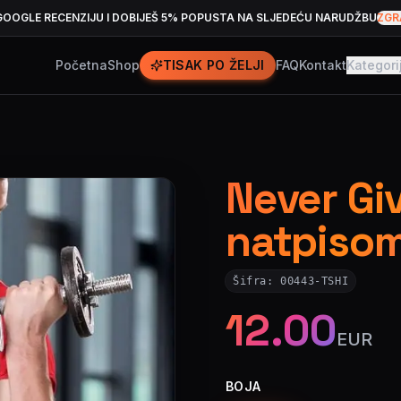
GOOGLE RECENZIJU I DOBIJEŠ 5% POPUSTA NA SLJEDEĆU NARUDŽBU
ZGR
Početna
Shop
TISAK PO ŽELJI
FAQ
Kontakt
Kategori
Never Giv
natpiso
Šifra:
00443-TSHI
12.00
EUR
BOJA