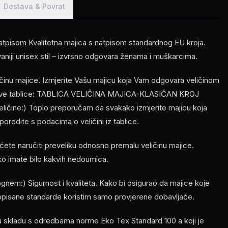
Dostava & Povrat
tpisom Kvalitetna majica s natpisom standardnog EU kroja.
vaniji unisex stil – izvrsno odgovara ženama i muškarcima.
ličinu majice. Izmjerite Vašu majicu koja Vam odgovara veličinom
z ove tablice: TABLICA VELIČINA MAJICA-KLASIČAN KROJ
veličine:) Toplo preporučam da svakako izmjerite majicu koja
oredite s podacima o veličini iz tablice.
ećete naručiti preveliku odnosno premalu veličinu majice.
ko imate bilo kakvih nedoumica.
em:) Sigurnost i kvaliteta. Kako bi osigurao da majice koje
opisane standarde koristim samo provjerene dobavljače.
 u skladu s odredbama norme Eko Tex Standard 100 a koji je