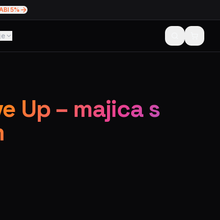
ABI 5%
je
e Up – majica s
m