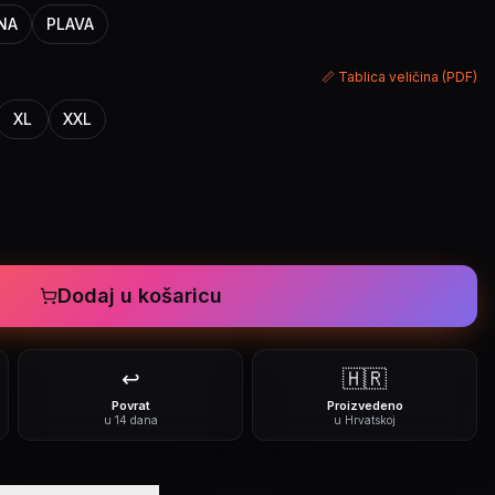
NA
PLAVA
📏 Tablica veličina (PDF)
XL
XXL
Dodaj u košaricu
↩️
🇭🇷
Povrat
Proizvedeno
u 14 dana
u Hrvatskoj