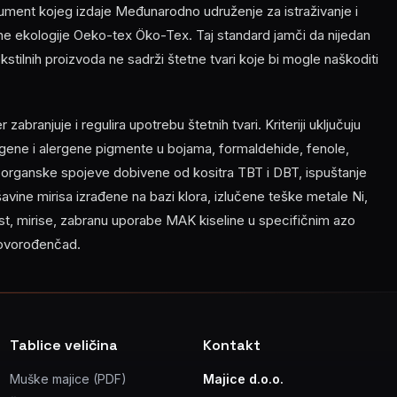
ment kojeg izdaje Međunarodno udruženje za istraživanje i
ilne ekologije Oeko-tex Öko-Tex. Taj standard jamči da nijedan
 tekstilnih proizvoda ne sadrži štetne tvari koje bi mogle naškoditi
abranjuje i regulira upotrebu štetnih tvari. Kriteriji uključuju
ene i alergene pigmente u bojama, formaldehide, fenole,
, organske spojeve dobivene od kositra TBT i DBT, ispuštanje
ešavine mirisa izrađene na bazi klora, izlučene teške metale Ni,
nost, mirise, zabranu uporabe MAK kiseline u specifičnim azo
novorođenčad.
Tablice veličina
Kontakt
Muške majice (PDF)
Majice d.o.o.