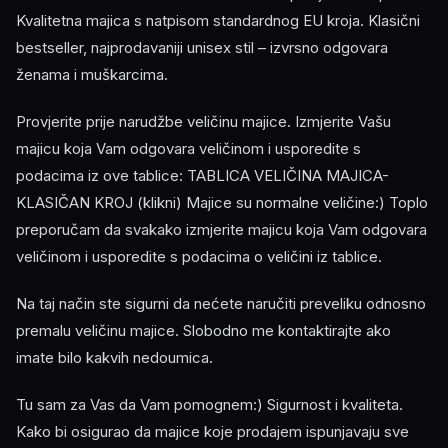
Kvalitetna majica s natpisom standardnog EU kroja. Klasični
bestseller, najprodavaniji unisex stil – izvrsno odgovara
ženama i muškarcima.
Provjerite prije narudžbe veličinu majice. Izmjerite Vašu
majicu koja Vam odgovara veličinom i usporedite s
podacima iz ove tablice: TABLICA VELIČINA MAJICA-
KLASIČAN KROJ (klikni) Majice su normalne veličine:) Toplo
preporučam da svakako izmjerite majicu koja Vam odgovara
veličinom i usporedite s podacima o veličini iz tablice.
Na taj način ste sigurni da nećete naručiti preveliku odnosno
premalu veličinu majice. Slobodno me kontaktirajte ako
imate bilo kakvih nedoumica.
Tu sam za Vas da Vam pomognem:) Sigurnost i kvaliteta.
Kako bi osigurao da majice koje prodajem ispunjavaju sve