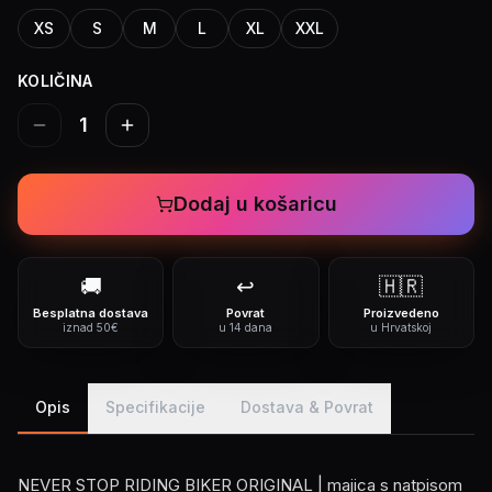
XS
S
M
L
XL
XXL
KOLIČINA
1
Dodaj u košaricu
🚚
↩️
🇭🇷
Besplatna dostava
Povrat
Proizvedeno
iznad 50€
u 14 dana
u Hrvatskoj
Opis
Specifikacije
Dostava & Povrat
NEVER STOP RIDING BIKER ORIGINAL | majica s natpisom