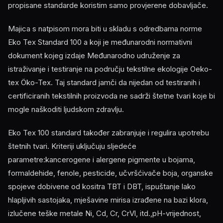
propisane standarde koristim samo provjerene dobavljače.
Majica s natpisom mora biti u skladu s odredbama norme
Eko Tex Standard 100 a koji je međunarodni normativni
dokument kojeg izdaje Međunarodno udruženje za
istraživanje i testiranje na području tekstilne ekologije Oeko-
tex Öko-Tex. Taj standard jamči da nijedan od testiranih i
certificiranih tekstilnih proizvoda ne sadrži štetne tvari koje bi
mogle naškoditi ljudskom zdravlju.
Eko Tex 100 standard također zabranjuje i regulira upotrebu
štetnih tvari. Kriteriji uključuju sljedeće
parametre:kancerogene i alergene pigmente u bojama,
formaldehide, fenole, pesticide, učvršćivače boja, organske
spojeve dobivene od kositra TBT i DBT, ispuštanje lako
hlapljivih sastojaka, mješavine mirisa izrađene na bazi klora,
izlučene teške metale Ni, Cd, Cr, CrVl, itd.,pH-vrijednost,