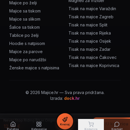
Magneti za frižider
Majice po želji
Tisak na majice Varaždin
Majice sa tiskom
Tisak na majice Zagreb
Majice sa slikom
Tisak na majice Split
Šalice sa tiskom
Tisak na majice Rijeka
Tablice po želji
Tisak na majice Osijek
Hoodie s natpisom
Tisak na majice Zadar
Majice za parove
Tisak na majice Čakovec
Majice po narudžbi
Tisak na majice Koprivnica
Ženske majice s natpisima
©
2026
Majice.hr — Sva prava pridržana.
Izrada:
dock.hr
Never Stop Riding Biker Original – majica s natpisom
U košaricu
Kreiraj
12.00
€
Početna
Kategorije
Košarica
Kontakt