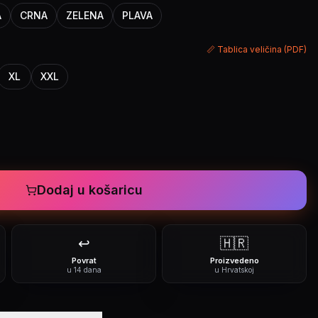
A
CRNA
ZELENA
PLAVA
📏 Tablica veličina (PDF)
XL
XXL
Dodaj u košaricu
↩️
🇭🇷
Povrat
Proizvedeno
u 14 dana
u Hrvatskoj