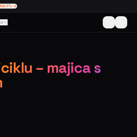
ABI 5%
je
ciklu – majica s
m