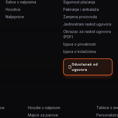
Šalice s natpisima
Sigurnost plaćanja
Hoodice
Pakiranje i ambalaža
Naljepnice
Zamjena proizvoda
Jednostrani raskid ugovora
Obrazac za raskid ugovora
(PDF)
Izjava o privatnosti
Izjava o kolačićima
Odustanak od
ugovora
ice
Hoodie s natpisom
Tablice s i
Majice za parove
Personalizir