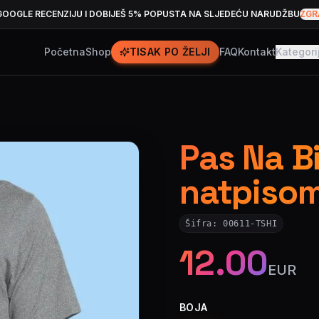
GOOGLE RECENZIJU I DOBIJEŠ 5% POPUSTA NA SLJEDEĆU NARUDŽBU
ZGR
Početna
Shop
TISAK PO ŽELJI
FAQ
Kontakt
Kategori
Pas Na Bi
natpiso
Šifra:
00611-TSHI
12.00
EUR
BOJA