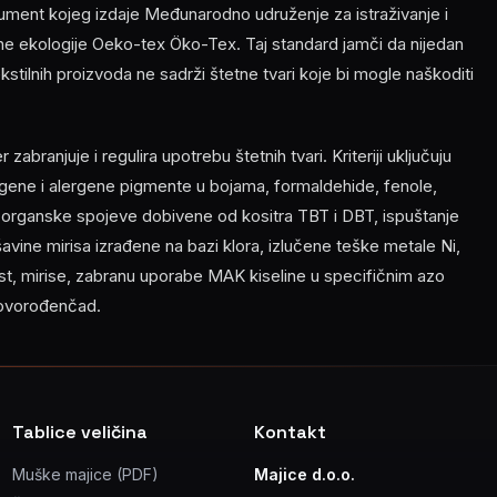
ment kojeg izdaje Međunarodno udruženje za istraživanje i
ilne ekologije Oeko-tex Öko-Tex. Taj standard jamči da nijedan
 tekstilnih proizvoda ne sadrži štetne tvari koje bi mogle naškoditi
abranjuje i regulira upotrebu štetnih tvari. Kriteriji uključuju
ene i alergene pigmente u bojama, formaldehide, fenole,
, organske spojeve dobivene od kositra TBT i DBT, ispuštanje
ešavine mirisa izrađene na bazi klora, izlučene teške metale Ni,
nost, mirise, zabranu uporabe MAK kiseline u specifičnim azo
novorođenčad.
Tablice veličina
Kontakt
Muške majice (PDF)
Majice d.o.o.