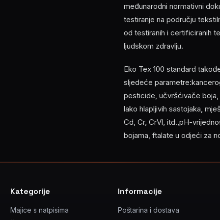
međunarodni normativni doku
testiranje na području tekst
od testiranih i certificiranih
ljudskom zdravlju.
Eko Tex 100 standard također z
sljedeće parametre:kancerog
pesticide, učvršćivače boja
lako hlapljivih sastojaka, mj
Cd, Cr, CrVl, itd.,pH-vrijed
bojama, ftalate u odjeći za 
Kategorije
Informacije
Majice s natpisima
Poštarina i dostava