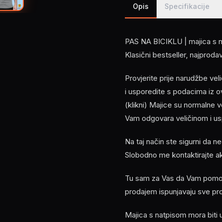
Opis
Specifikacije
PAS NA BICIKLU | majica s n
Klasični bestseller, najproda
Provjerite prije narudžbe ve
i usporedite s podacima i
(klikni) Majice su normalne 
Vam odgovara veličinom i usp
Na taj način ste sigurni da n
Slobodno me kontaktirajte a
Tu sam za Vas da Vam pomogn
prodajem ispunjavaju sve pr
Majica s natpisom mora biti