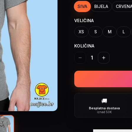
SIVA
BIJELA
CRVEN
VELIČINA
XS
S
M
L
KOLIČINA
1
🚚
Besplatna dostava
iznad 50€