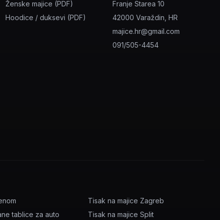
Ženske majice (PDF)
Franje Starea 10
Hoodice / duksevi (PDF)
42000 Varaždin, HR
majice.hr@gmail.com
091/505-4454
menom
Tisak na majice Zagreb
ane tablice za auto
Tisak na majice Split