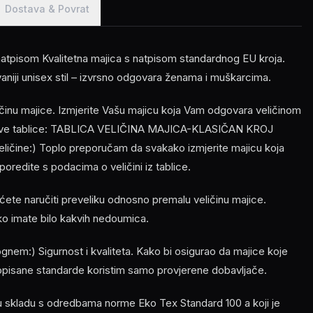
Dostava & Povrat
atpisom Kvalitetna majica s natpisom standardnog EU kroja.
vaniji unisex stil – izvrsno odgovara ženama i muškarcima.
ličinu majice. Izmjerite Vašu majicu koja Vam odgovara veličinom
z ove tablice: TABLICA VELIČINA MAJICA-KLASIČAN KROJ
veličine:) Toplo preporučam da svakako izmjerite majicu koja
oredite s podacima o veličini iz tablice.
ećete naručiti preveliku odnosno premalu veličinu majice.
ko imate bilo kakvih nedoumica.
em:) Sigurnost i kvaliteta. Kako bi osigurao da majice koje
opisane standarde koristim samo provjerene dobavljače.
 u skladu s odredbama norme Eko Tex Standard 100 a koji je