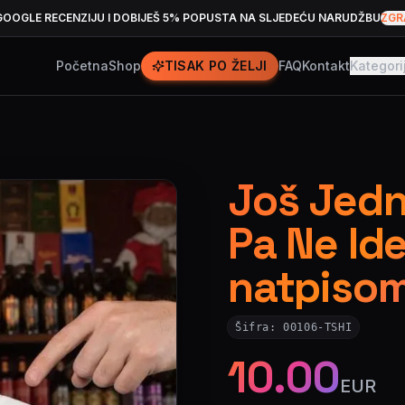
GOOGLE RECENZIJU I DOBIJEŠ 5% POPUSTA NA SLJEDEĆU NARUDŽBU
ZGR
Početna
Shop
TISAK PO ŽELJI
FAQ
Kontakt
Kategori
Još Jednu
Pa Ne Id
natpiso
Šifra:
00106-TSHI
10.00
EUR