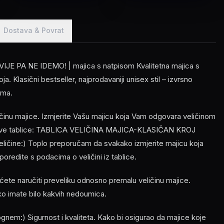
Dostava & Povrat
JE PA NE IDEMO! | majica s natpisom Kvalitetna majica s
. Klasični bestseller, najprodavaniji unisex stil – izvrsno
ima.
ličinu majice. Izmjerite Vašu majicu koja Vam odgovara veličinom
z ove tablice: TABLICA VELIČINA MAJICA-KLASIČAN KROJ
veličine:) Toplo preporučam da svakako izmjerite majicu koja
oredite s podacima o veličini iz tablice.
ećete naručiti preveliku odnosno premalu veličinu majice.
ko imate bilo kakvih nedoumica.
em:) Sigurnost i kvaliteta. Kako bi osigurao da majice koje