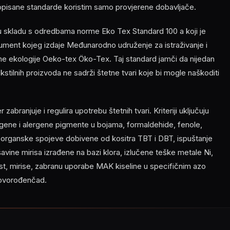
opisane standarde koristim samo provjerene dobavljače.
 u skladu s odredbama norme Eko Tex Standard 100 a koji je
ment kojeg izdaje Međunarodno udruženje za istraživanje i
ilne ekologije Oeko-tex Öko-Tex. Taj standard jamči da nijedan
 tekstilnih proizvoda ne sadrži štetne tvari koje bi mogle naškoditi
abranjuje i regulira upotrebu štetnih tvari. Kriteriji uključuju
ene i alergene pigmente u bojama, formaldehide, fenole,
, organske spojeve dobivene od kositra TBT i DBT, ispuštanje
ešavine mirisa izrađene na bazi klora, izlučene teške metale Ni,
nost, mirise, zabranu uporabe MAK kiseline u specifičnim azo
novorođenčad.