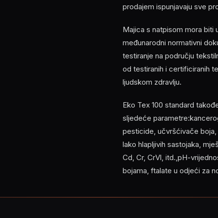
prodajem ispunjavaju sve pr
Majica s natpisom mora biti
međunarodni normativni doku
testiranje na području tekst
od testiranih i certificiranih
ljudskom zdravlju.
Eko Tex 100 standard također z
sljedeće parametre:kancerog
pesticide, učvršćivače boja
lako hlapljivih sastojaka, mj
Cd, Cr, CrVl, itd.,pH-vrijed
bojama, ftalate u odjeći za 