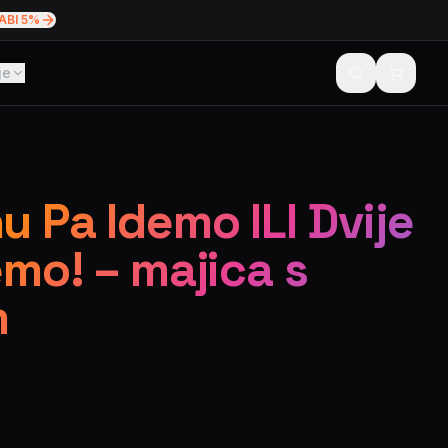
ABI 5%
je
 Pa Idemo ILI Dvije
emo! – majica s
m