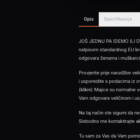
Opis
Specifikacije
JOŠ JEDNU PA IDEMO ILI DVI
natpisom standardnog EU kroja
odgovara ženama i muškarc
Provjerite prije narudžbe ve
i usporedite s podacima i
(klikni) Majice su normalne 
Vam odgovara veličinom i usp
Na taj način ste sigurni da n
Slobodno me kontaktirajte a
Tu sam za Vas da Vam pomogn