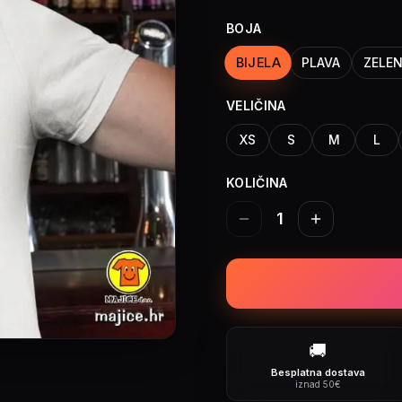
BOJA
BIJELA
PLAVA
ZELE
VELIČINA
XS
S
M
L
KOLIČINA
1
🚚
Besplatna dostava
iznad 50€