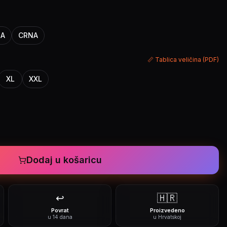
NA
CRNA
📏 Tablica veličina (PDF)
XL
XXL
Dodaj u košaricu
↩️
🇭🇷
Povrat
Proizvedeno
u 14 dana
u Hrvatskoj