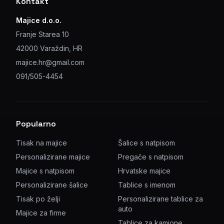
Kontakt
Majice d.o.o.
Franje Starea 10
42000 Varaždin, HR
majice.hr@gmail.com
091/505-4454
Popularno
Tisak na majice
Šalice s natpisom
Personalizirane majice
Pregače s natpisom
Majice s natpisom
Hrvatske majice
Personalizirane šalice
Tablice s imenom
Tisak po želji
Personalizirane tablice za
auto
Majice za firme
Tablice za kamione