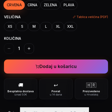
CRVENA
CRNA
ZELENA
PLAVA
VELIČINA
📏 Tablica veličina (PDF)
XS
S
M
L
XL
XXL
KOLIČINA
1
Dodaj u košaricu
🚚
↩️
🇭🇷
Besplatna dostava
Povrat
Proizvedeno
iznad 50€
u 14 dana
u Hrvatskoj