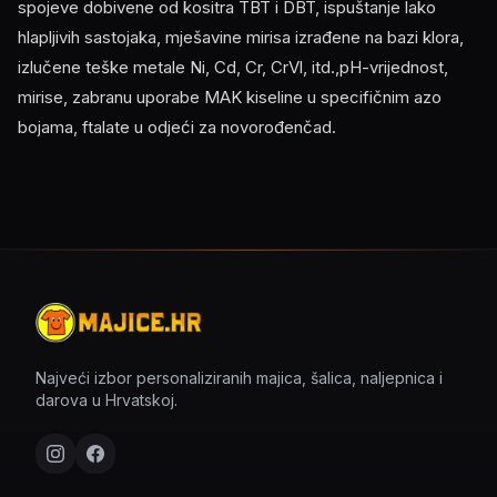
spojeve dobivene od kositra TBT i DBT, ispuštanje lako
hlapljivih sastojaka, mješavine mirisa izrađene na bazi klora,
izlučene teške metale Ni, Cd, Cr, CrVl, itd.,pH-vrijednost,
mirise, zabranu uporabe MAK kiseline u specifičnim azo
bojama, ftalate u odjeći za novorođenčad.
Najveći izbor personaliziranih majica, šalica, naljepnica i
darova u Hrvatskoj.