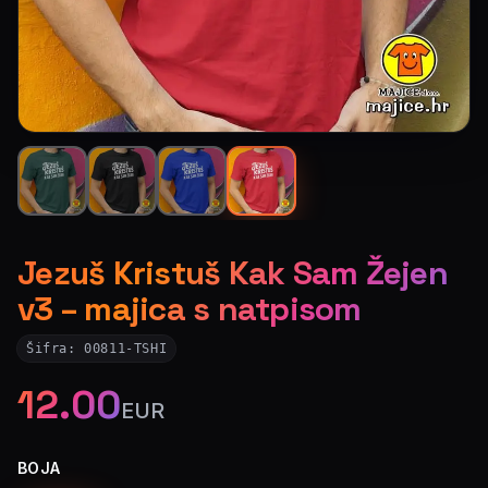
Jezuš Kristuš Kak Sam Žejen
v3 – majica s natpisom
Šifra:
00811-TSHI
12.00
EUR
BOJA