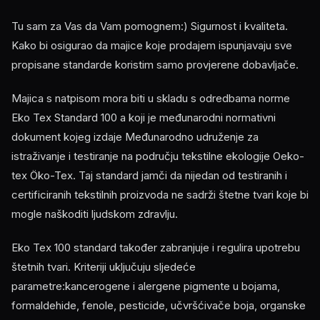
Tu sam za Vas da Vam pomognem:) Sigurnost i kvaliteta.
Kako bi osigurao da majice koje prodajem ispunjavaju sve
propisane standarde koristim samo provjerene dobavljače.
Majica s natpisom mora biti u skladu s odredbama norme
Eko Tex Standard 100 a koji je međunarodni normativni
dokument kojeg izdaje Međunarodno udruženje za
istraživanje i testiranje na području tekstilne ekologije Oeko-
tex Öko-Tex. Taj standard jamči da nijedan od testiranih i
certificiranih tekstilnih proizvoda ne sadrži štetne tvari koje bi
mogle naškoditi ljudskom zdravlju.
Eko Tex 100 standard također zabranjuje i regulira upotrebu
štetnih tvari. Kriteriji uključuju sljedeće
parametre:kancerogene i alergene pigmente u bojama,
formaldehide, fenole, pesticide, učvršćivače boja, organske