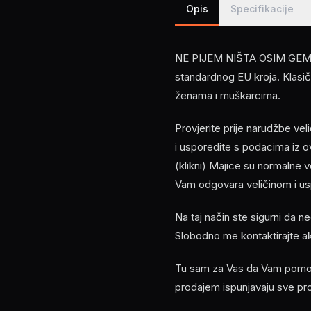
Opis
Specifikacije
NE PIJEM NIŠTA OSIM GEMIŠT
standardnog EU kroja. Klasičn
ženama i muškarcima.
Provjerite prije narudžbe ve
i usporedite s podacima i
(klikni) Majice su normalne 
Vam odgovara veličinom i usp
Na taj način ste sigurni da n
Slobodno me kontaktirajte a
Tu sam za Vas da Vam pomogn
prodajem ispunjavaju sve pr