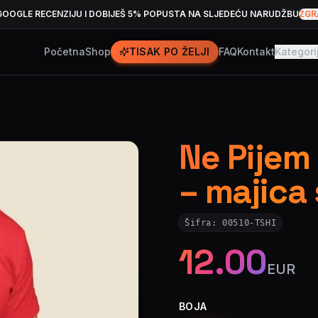
GOOGLE RECENZIJU I DOBIJEŠ 5% POPUSTA NA SLJEDEĆU NARUDŽBU
ZGR
Početna
Shop
TISAK PO ŽELJI
FAQ
Kontakt
Kategori
Ne Pijem
– majica
Šifra:
00510-TSHI
12.00
EUR
BOJA