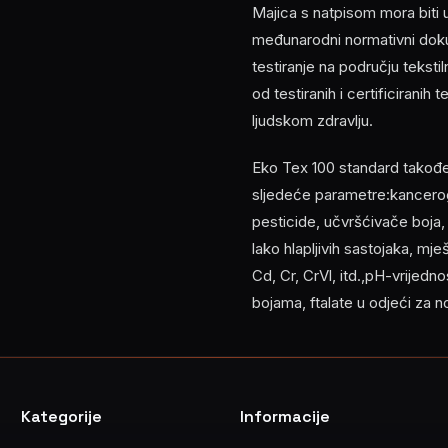
Majica s natpisom mora biti
međunarodni normativni doku
testiranje na području tekst
od testiranih i certificiranih
ljudskom zdravlju.
Eko Tex 100 standard također z
sljedeće parametre:kancerog
pesticide, učvršćivače boja
lako hlapljivih sastojaka, mj
Cd, Cr, CrVl, itd.,pH-vrijed
bojama, ftalate u odjeći za 
Kategorije
Informacije