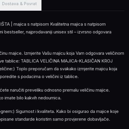
Dostava & Povrat
A | majica s natpisom Kvalitetna majica s natpisom
i bestseller, najprodavaniji unisex stil – izvrsno odgovara
ličinu majice. Izmjerite Vašu majicu koja Vam odgovara veličinom
z ove tablice: TABLICA VELIČINA MAJICA-KLASIČAN KROJ
veličine:) Toplo preporučam da svakako izmjerite majicu koja
oredite s podacima o veličini iz tablice.
ećete naručiti preveliku odnosno premalu veličinu majice.
ko imate bilo kakvih nedoumica.
em:) Sigurnost i kvaliteta. Kako bi osigurao da majice koje
opisane standarde koristim samo provjerene dobavljače.