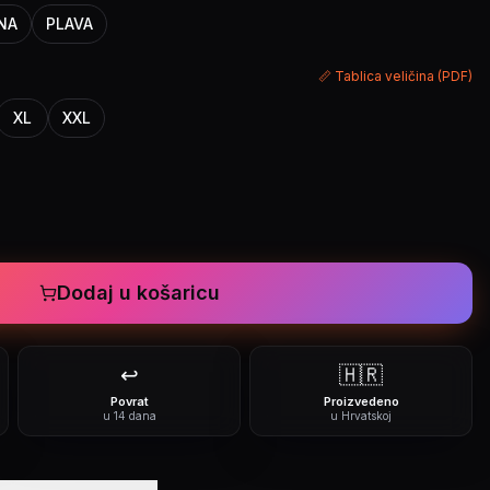
NA
PLAVA
📏 Tablica veličina (PDF)
XL
XXL
Dodaj u košaricu
↩️
🇭🇷
Povrat
Proizvedeno
u 14 dana
u Hrvatskoj