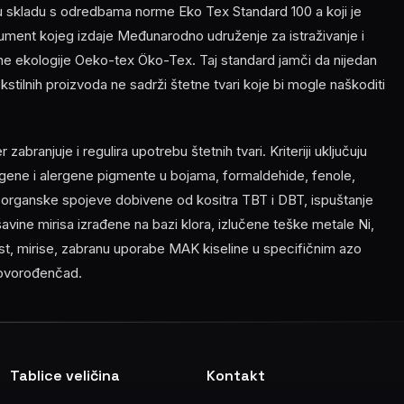
 u skladu s odredbama norme Eko Tex Standard 100 a koji je
ment kojeg izdaje Međunarodno udruženje za istraživanje i
ilne ekologije Oeko-tex Öko-Tex. Taj standard jamči da nijedan
 tekstilnih proizvoda ne sadrži štetne tvari koje bi mogle naškoditi
abranjuje i regulira upotrebu štetnih tvari. Kriteriji uključuju
ene i alergene pigmente u bojama, formaldehide, fenole,
, organske spojeve dobivene od kositra TBT i DBT, ispuštanje
ešavine mirisa izrađene na bazi klora, izlučene teške metale Ni,
nost, mirise, zabranu uporabe MAK kiseline u specifičnim azo
novorođenčad.
Tablice veličina
Kontakt