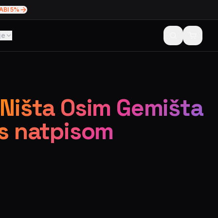
ABI 5%
je
 Ništa Osim Gemišta
 s natpisom