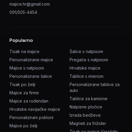
majice.hr@gmail.com
091/505-4454
Popularno
Tisak na majice
Šalice s natpisom
Personalizirane majice
Pregače s natpisom
Majice s natpisom
Hrvatske majice
Personalizirane šalice
Tablice s imenom
Tisak po želji
Personalizirane tablice za
auto
Majice za firme
Tablice za kamione
Majice za rođendan
Natpisne pločice
Hrvatske navijačke majice
Izrada bedževa
Personalizirani pokloni
Magneti za frižider
Majice po želji
Tisak na majice Varaždin