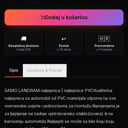
Dodaj u košaricu
🚚
↩️
🇭🇷
Besplatna dostava
Povrat
Proizvedeno
iznad 50€
u 14 dana
u Hrvatskoj
Opis
Dostava & Povrat
SAMO LANDRAM naljepnica | naljepnice PVCKvalitetna
naljepnica za automobil od PVC materijala otporna na sve
vremenske uvijete i jednostavna za montažu.Namjenjena je
za ljepljenje na zadnje vjetrobransko staklo(izvana) ili na
karoseriju automobila.Nalijepiti se može na bilo koju boju