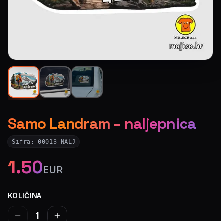
Samo Landram – naljepnica
Šifra:
00013-NALJ
1.50
EUR
KOLIČINA
1