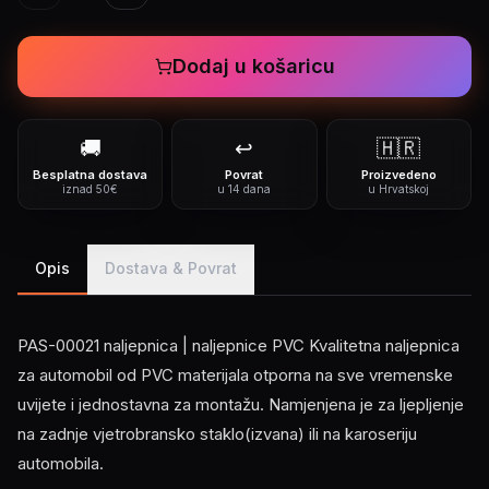
Dodaj u košaricu
🚚
↩️
🇭🇷
Besplatna dostava
Povrat
Proizvedeno
iznad 50€
u 14 dana
u Hrvatskoj
Opis
Dostava & Povrat
PAS-00021 naljepnica | naljepnice PVC Kvalitetna naljepnica
za automobil od PVC materijala otporna na sve vremenske
uvijete i jednostavna za montažu. Namjenjena je za ljepljenje
na zadnje vjetrobransko staklo(izvana) ili na karoseriju
automobila.