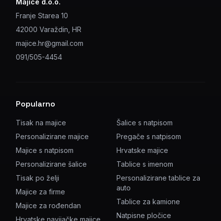
Majice d.o.o.
Franje Starea 10
42000 Varaždin, HR
majice.hr@gmail.com
091/505-4454
Popularno
Tisak na majice
Šalice s natpisom
Personalizirane majice
Pregače s natpisom
Majice s natpisom
Hrvatske majice
Personalizirane šalice
Tablice s imenom
Tisak po želji
Personalizirane tablice za
auto
Majice za firme
Tablice za kamione
Majice za rođendan
Natpisne pločice
Hrvatske navijačke majice