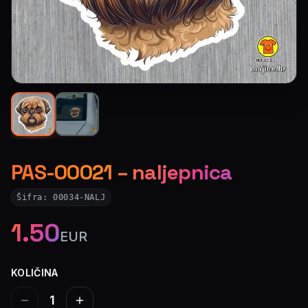
PAS-00021 – naljepnica
Šifra:
00034-NALJ
1.50
EUR
KOLIČINA
1