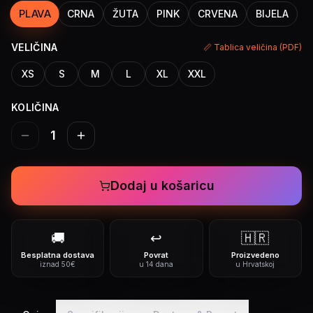
PLAVA
CRNA
ŽUTA
PINK
CRVENA
BIJELA
VELIČINA
📏 Tablica veličina (PDF)
XS
S
M
L
XL
XXL
KOLIČINA
1
Dodaj u košaricu
🚚
↩️
🇭🇷
Besplatna dostava
Povrat
Proizvedeno
iznad 50€
u 14 dana
u Hrvatskoj