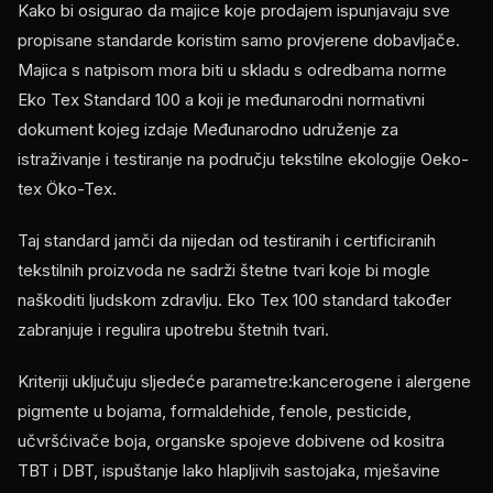
Kako bi osigurao da majice koje prodajem ispunjavaju sve
propisane standarde koristim samo provjerene dobavljače.
Majica s natpisom mora biti u skladu s odredbama norme
Eko Tex Standard 100 a koji je međunarodni normativni
dokument kojeg izdaje Međunarodno udruženje za
istraživanje i testiranje na području tekstilne ekologije Oeko-
tex Öko-Tex.
Taj standard jamči da nijedan od testiranih i certificiranih
tekstilnih proizvoda ne sadrži štetne tvari koje bi mogle
naškoditi ljudskom zdravlju. Eko Tex 100 standard također
zabranjuje i regulira upotrebu štetnih tvari.
Kriteriji uključuju sljedeće parametre:kancerogene i alergene
pigmente u bojama, formaldehide, fenole, pesticide,
učvršćivače boja, organske spojeve dobivene od kositra
TBT i DBT, ispuštanje lako hlapljivih sastojaka, mješavine