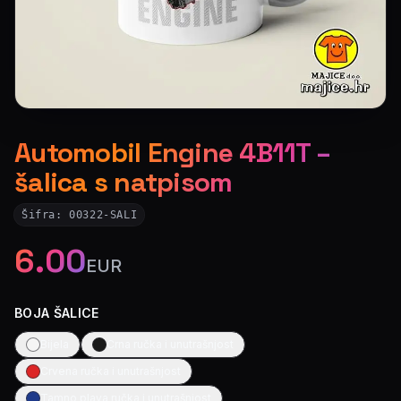
Automobil Engine 4B11T –
šalica s natpisom
Šifra:
00322-SALI
6.00
EUR
BOJA ŠALICE
Bijela
Crna ručka i unutrašnjost
Crvena ručka i unutrašnjost
Tamno plava ručka i unutrašnjost