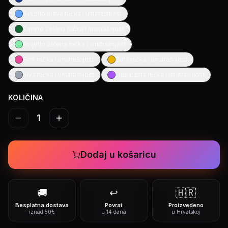
Svijetlo plava ručka i unutrašnjost
Tamno zelena ručka i unutrašnjost
Svijetlo zelena ručka i unutrašnjost
Pink ručka i unutrašnjost
Žuta ručka i unutrašnjost
Siva ručka i unutrašnjost
Ljubičasta ručka i unutrašnjost
KOLIČINA
1
Dodaj u košaricu
🚚
↩️
🇭🇷
Besplatna dostava
Povrat
Proizvedeno
iznad 50€
u 14 dana
u Hrvatskoj