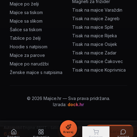
Magneti za frižider
Majice po želji
Tisak na majice Varaždin
Majice sa tiskom
Tisak na majice Zagreb
Majice sa slikom
Tisak na majice Split
Šalice sa tiskom
Tisak na majice Rijeka
Tablice po želji
Tisak na majice Osijek
Hoodie s natpisom
Tisak na majice Zadar
Majice za parove
Tisak na majice Čakovec
Majice po narudžbi
Tisak na majice Koprivnica
Ženske majice s natpisima
©
2026
Majice.hr — Sva prava pridržana.
Izrada:
dock.hr
Automobil Engine 4B11T – šalica s natpisom
U košaricu
Kreiraj
6.00
€