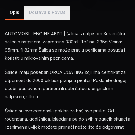
Opis
Dostava & Povrat
AUTOMOBIL ENGINE 4B11T | šalica s natpisom Keramička
šalica s natpisom, zapremina 330ml. Težina: 335g Visina:
95mm, fi:82mm Šalica se može prati u perilicama posuđa i
koristiti u mikrovalnim pećnicama.
Šalice imaju poseban ORCA COATING koji ima certifikat za
otpornost do 2000 ciklusa pranja u perilici! Poklonite dragoj
osobi, poslovnom partneru ili sebi šalicu s originalnim
natpisom, slikom.
Šalice su svevremenski poklon za baš sve prilike. Od
rođendana, godišnjica, blagdana pa do svih mogućih situacija
i zanimanja uvijek možete pronaći nešto što će odgovarati.