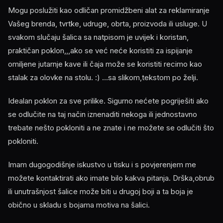
Mogu poslužiti kao odličan promidžbeni alat za reklamiranje
Vašeg brenda, tvrtke, udruge, obrta, proizvoda ili usluge. U
svakom slučaju šalica sa natpisom je uvijek i koristan,
praktičan poklon,,,ako se već neće koristiti za ispijanje
omiljene jutarnje kave ili čaja može se koristiti recimo kao
stalak za olovke na stolu. :) ...sa slikom,tekstom po želji.
Idealan poklon za sve prilike. Sigurno nećete pogriješiti ako
se odlučite na taj način iznenaditi nekoga ili jednostavno
trebate nešto pokloniti a ne znate i ne možete se odlučiti što
pokloniti.
Imam dugogodišnje iskustvo u tisku i s povjerenjem me
možete kontaktirati ako imate bilo kakva pitanja. Drška,obrub
ili unutrašnjost šalice može biti u drugoj boji a ta boja je
obično u skladu s bojama motiva na šalici.