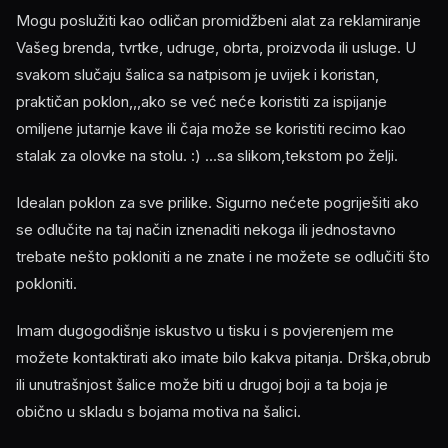
Mogu poslužiti kao odličan promidžbeni alat za reklamiranje
Vašeg brenda, tvrtke, udruge, obrta, proizvoda ili usluge. U
svakom slučaju šalica sa natpisom je uvijek i koristan,
praktičan poklon,,,ako se već neće koristiti za ispijanje
omiljene jutarnje kave ili čaja može se koristiti recimo kao
stalak za olovke na stolu. :) ...sa slikom,tekstom po želji.
Idealan poklon za sve prilike. Sigurno nećete pogriješiti ako
se odlučite na taj način iznenaditi nekoga ili jednostavno
trebate nešto pokloniti a ne znate i ne možete se odlučiti što
pokloniti.
Imam dugogodišnje iskustvo u tisku i s povjerenjem me
možete kontaktirati ako imate bilo kakva pitanja. Drška,obrub
ili unutrašnjost šalice može biti u drugoj boji a ta boja je
obično u skladu s bojama motiva na šalici.