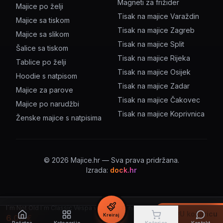
Magneti za frižider
Majice po želji
Tisak na majice Varaždin
Majice sa tiskom
Tisak na majice Zagreb
Majice sa slikom
Tisak na majice Split
Šalice sa tiskom
Tisak na majice Rijeka
Tablice po želji
Tisak na majice Osijek
Hoodie s natpisom
Tisak na majice Zadar
Majice za parove
Tisak na majice Čakovec
Majice po narudžbi
Tisak na majice Koprivnica
Ženske majice s natpisima
©
2026
Majice.hr — Sva prava pridržana.
Izrada:
dock.hr
I`m Not Old I`m Classic Vespa v1 – šalica s natpisom
U košaricu
Kreiraj
6.00
€