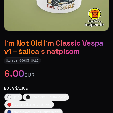
I`m Not Old I`m Classic Vespa
v1 – šalica s natpisom
Šifra:
00685-SALI
6.00
EUR
BOJA ŠALICE
Bijela
Crna ručka i unutrašnjost
Crvena ručka i unutrašnjost
Tamno plava ručka i unutrašnjost