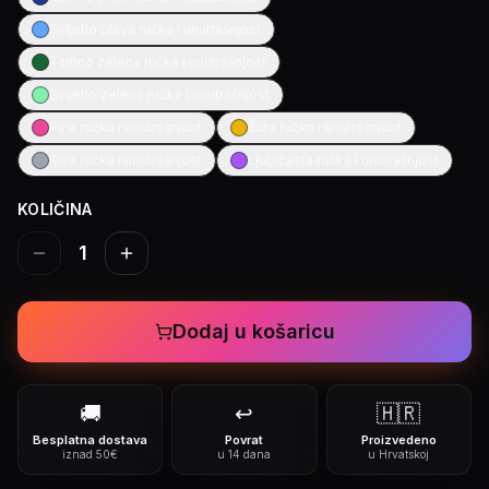
Svijetlo plava ručka i unutrašnjost
Tamno zelena ručka i unutrašnjost
Svijetlo zelena ručka i unutrašnjost
Pink ručka i unutrašnjost
Žuta ručka i unutrašnjost
Siva ručka i unutrašnjost
Ljubičasta ručka i unutrašnjost
KOLIČINA
1
Dodaj u košaricu
🚚
↩️
🇭🇷
Besplatna dostava
Povrat
Proizvedeno
iznad 50€
u 14 dana
u Hrvatskoj