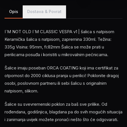
Opis
Dostava & Povrat
I`M NOT OLD I`M CLASSIC VESPA v1 | šalica s natpisom
Keramička šalica s natpisom, zapremina 330ml. Težina:
335g Visina: 95mm, fi:82mm Šalica se može prati u
perilicama posuđa i koristiti u mikrovalnim pećnicama.
Šalice imaju poseban ORCA COATING koji ima certifikat za
otpornost do 2000 ciklusa pranja u perilici! Poklonite dragoj
osobi, poslovnom partneru ili sebi šalicu s originalnim
natpisom, slikom.
Šalice su svevremenski poklon za baš sve prilike. Od
rođendana, godišnjica, blagdana pa do svih mogućih situacija
i zanimanja uvijek možete pronaći nešto što će odgovarati.