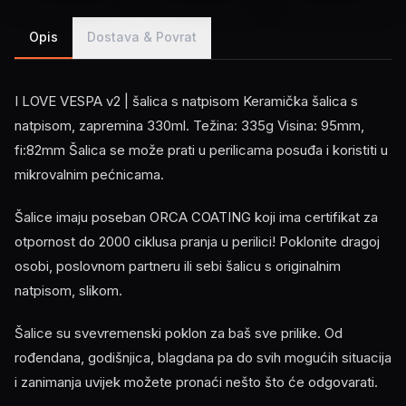
Opis
Dostava & Povrat
I LOVE VESPA v2 | šalica s natpisom Keramička šalica s
natpisom, zapremina 330ml. Težina: 335g Visina: 95mm,
fi:82mm Šalica se može prati u perilicama posuđa i koristiti u
mikrovalnim pećnicama.
Šalice imaju poseban ORCA COATING koji ima certifikat za
otpornost do 2000 ciklusa pranja u perilici! Poklonite dragoj
osobi, poslovnom partneru ili sebi šalicu s originalnim
natpisom, slikom.
Šalice su svevremenski poklon za baš sve prilike. Od
rođendana, godišnjica, blagdana pa do svih mogućih situacija
i zanimanja uvijek možete pronaći nešto što će odgovarati.