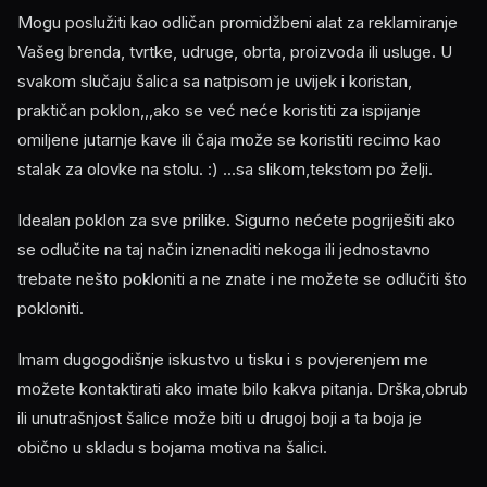
Mogu poslužiti kao odličan promidžbeni alat za reklamiranje
Vašeg brenda, tvrtke, udruge, obrta, proizvoda ili usluge. U
svakom slučaju šalica sa natpisom je uvijek i koristan,
praktičan poklon,,,ako se već neće koristiti za ispijanje
omiljene jutarnje kave ili čaja može se koristiti recimo kao
stalak za olovke na stolu. :) ...sa slikom,tekstom po želji.
Idealan poklon za sve prilike. Sigurno nećete pogriješiti ako
se odlučite na taj način iznenaditi nekoga ili jednostavno
trebate nešto pokloniti a ne znate i ne možete se odlučiti što
pokloniti.
Imam dugogodišnje iskustvo u tisku i s povjerenjem me
možete kontaktirati ako imate bilo kakva pitanja. Drška,obrub
ili unutrašnjost šalice može biti u drugoj boji a ta boja je
obično u skladu s bojama motiva na šalici.