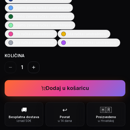
Svijetlo plava ručka i unutrašnjost
Tamno zelena ručka i unutrašnjost
Svijetlo zelena ručka i unutrašnjost
Pink ručka i unutrašnjost
Žuta ručka i unutrašnjost
Siva ručka i unutrašnjost
Ljubičasta ručka i unutrašnjost
KOLIČINA
1
Dodaj u košaricu
🚚
↩️
🇭🇷
Besplatna dostava
Povrat
Proizvedeno
iznad 50€
u 14 dana
u Hrvatskoj