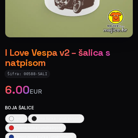
I Love Vespa v2 – šalica s
natpisom
Šifra:
00588-SALI
6.00
EUR
BOJA ŠALICE
Bijela
Crna ručka i unutrašnjost
Crvena ručka i unutrašnjost
Tamno plava ručka i unutrašnjost