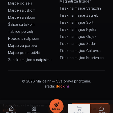
Magneti za frižider
Majice po želji
Tisak na majice Varaždin
Majice sa tiskom
Tisak na majice Zagreb
Majice sa slikom
Tisak na majice Split
Šalice sa tiskom
Tisak na majice Rijeka
Tablice po želji
Tisak na majice Osijek
Hoodie s natpisom
Tisak na majice Zadar
Majice za parove
Tisak na majice Čakovec
Majice po narudžbi
Tisak na majice Koprivnica
Ženske majice s natpisima
©
2026
Majice.hr — Sva prava pridržana.
Izrada:
dock.hr
I Love Vespa v2 – šalica s natpisom
U košaricu
Kreiraj
6.00
€