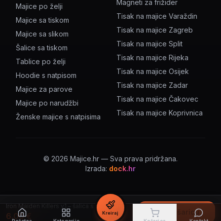
Magneti za frižider
Majice po želji
Tisak na majice Varaždin
Majice sa tiskom
Tisak na majice Zagreb
Majice sa slikom
Tisak na majice Split
Šalice sa tiskom
Tisak na majice Rijeka
Tablice po želji
Tisak na majice Osijek
Hoodie s natpisom
Tisak na majice Zadar
Majice za parove
Tisak na majice Čakovec
Majice po narudžbi
Tisak na majice Koprivnica
Ženske majice s natpisima
©
2026
Majice.hr — Sva prava pridržana.
Izrada:
dock.hr
Iron Maiden Killers v1 – šalica s natpisom
U košaricu
Kreiraj
6.00
€