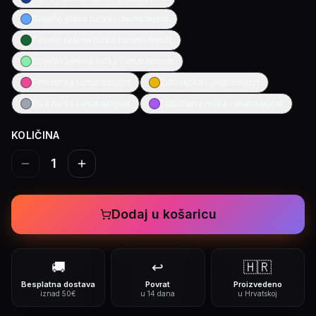
Svijetlo plava ručka i unutrašnjost
Tamno zelena ručka i unutrašnjost
Svijetlo zelena ručka i unutrašnjost
Pink ručka i unutrašnjost
Žuta ručka i unutrašnjost
Siva ručka i unutrašnjost
Ljubičasta ručka i unutrašnjost
KOLIČINA
1
Dodaj u košaricu
🚚
↩️
🇭🇷
Besplatna dostava
Povrat
Proizvedeno
iznad 50€
u 14 dana
u Hrvatskoj