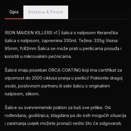
Opis
Dostava & Povrat
IRON MAIDEN KILLERS v1 | šalica s natpisom Keramička
šalica s natpisom, zapremina 330ml. Težina: 335g Visina:
95mm, fi:82mm Šalica se može prati u perilicama posuđa i
koristiti u mikrovalnim pećnicama.
Šalice imaju poseban ORCA COATING koji ima certifikat za
otpornost do 2000 ciklusa pranja u perilici! Poklonite dragoj
osobi, poslovnom partneru ili sebi šalicu s originalnim
natpisom, slikom.
Šalice su svevremenski poklon za baš sve prilike. Od
rođendana, godišnjica, blagdana pa do svih mogućih situacija
i zanimanja uvijek možete pronaći nešto što će odgovarati.