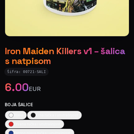
Iron Maiden Killers v1 – šalica
s natpisom
Šifra:
00721-SALI
6.00
EUR
BOJA ŠALICE
Bijela
Crna ručka i unutrašnjost
Crvena ručka i unutrašnjost
Tamno plava ručka i unutrašnjost