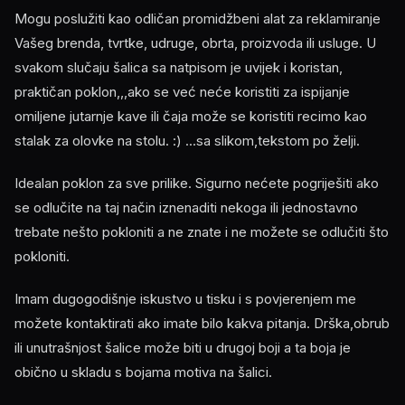
Mogu poslužiti kao odličan promidžbeni alat za reklamiranje
Vašeg brenda, tvrtke, udruge, obrta, proizvoda ili usluge. U
svakom slučaju šalica sa natpisom je uvijek i koristan,
praktičan poklon,,,ako se već neće koristiti za ispijanje
omiljene jutarnje kave ili čaja može se koristiti recimo kao
stalak za olovke na stolu. :) ...sa slikom,tekstom po želji.
Idealan poklon za sve prilike. Sigurno nećete pogriješiti ako
se odlučite na taj način iznenaditi nekoga ili jednostavno
trebate nešto pokloniti a ne znate i ne možete se odlučiti što
pokloniti.
Imam dugogodišnje iskustvo u tisku i s povjerenjem me
možete kontaktirati ako imate bilo kakva pitanja. Drška,obrub
ili unutrašnjost šalice može biti u drugoj boji a ta boja je
obično u skladu s bojama motiva na šalici.