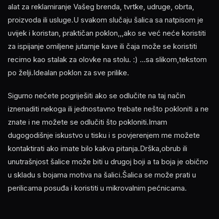
alat za reklamiranje Vašeg brenda, tvrtke, udruge, obrta,
proizvoda ili usluge.U svakom slučaju šalica sa natpisom je
uvijek i koristan, praktičan poklon,,,ako se već neće koristiti
za ispijanje omiljene jutarnje kave ili čaja može se koristiti
recimo kao stalak za olovke na stolu. :) ...sa slikom,tekstom
po želji.Idealan poklon za sve prilike.
Sigurno nećete pogriješiti ako se odlučite na taj način
iznenaditi nekoga ili jednostavno trebate nešto pokloniti a ne
znate i ne možete se odlučiti što pokloniti.Imam
dugogodišnje iskustvo u tisku i s povjerenjem me možete
kontaktirati ako imate bilo kakva pitanja.Drška,obrub ili
unutrašnjost šalice može biti u drugoj boji a ta boja je obično
u skladu s bojama motiva na šalici.Šalica se može prati u
perilicama posuđa i koristiti u mikrovalnim pećnicama.