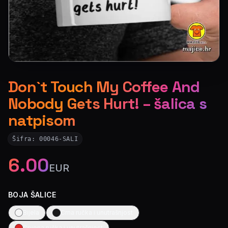
Don`t Touch My Coffee And
Nobody Gets Hurt! – šalica s
natpisom
Šifra:
00046-SALI
6.00
EUR
BOJA ŠALICE
Bijela
Crna ručka i unutrašnjost
Crvena ručka i unutrašnjost