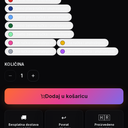
Tamno plava ručka i unutrašnjost
Svijetlo plava ručka i unutrašnjost
Tamno zelena ručka i unutrašnjost
Svijetlo zelena ručka i unutrašnjost
Pink ručka i unutrašnjost
Žuta ručka i unutrašnjost
Siva ručka i unutrašnjost
Ljubičasta ručka i unutrašnjost
KOLIČINA
1
Dodaj u košaricu
🚚
↩️
🇭🇷
Besplatna dostava
Povrat
Proizvedeno