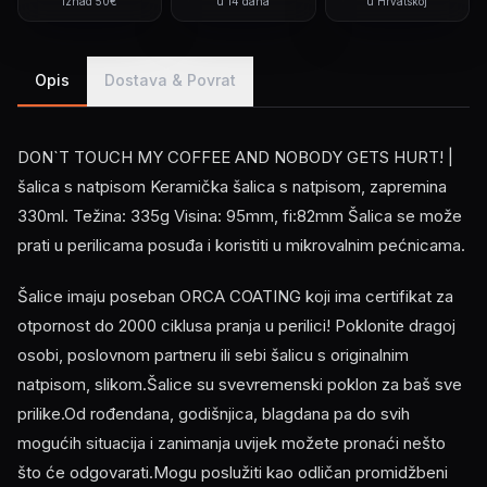
iznad 50€
u 14 dana
u Hrvatskoj
Opis
Dostava & Povrat
DON`T TOUCH MY COFFEE AND NOBODY GETS HURT! |
šalica s natpisom Keramička šalica s natpisom, zapremina
330ml. Težina: 335g Visina: 95mm, fi:82mm Šalica se može
prati u perilicama posuđa i koristiti u mikrovalnim pećnicama.
Šalice imaju poseban ORCA COATING koji ima certifikat za
otpornost do 2000 ciklusa pranja u perilici! Poklonite dragoj
osobi, poslovnom partneru ili sebi šalicu s originalnim
natpisom, slikom.Šalice su svevremenski poklon za baš sve
prilike.Od rođendana, godišnjica, blagdana pa do svih
mogućih situacija i zanimanja uvijek možete pronaći nešto
što će odgovarati.Mogu poslužiti kao odličan promidžbeni