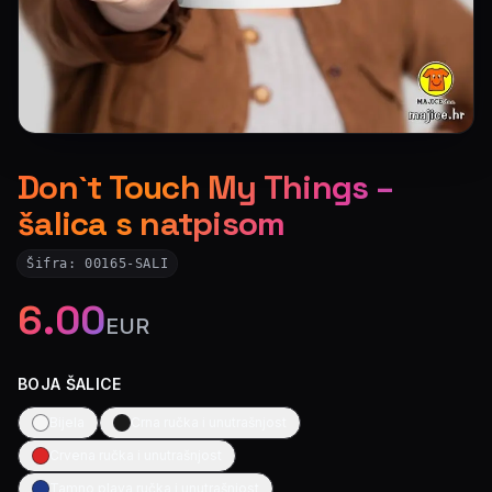
Don`t Touch My Things –
šalica s natpisom
Šifra:
00165-SALI
6.00
EUR
BOJA ŠALICE
Bijela
Crna ručka i unutrašnjost
Crvena ručka i unutrašnjost
Tamno plava ručka i unutrašnjost