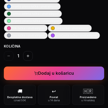
Svijetlo plava ručka i unutrašnjost
Tamno zelena ručka i unutrašnjost
Svijetlo zelena ručka i unutrašnjost
Pink ručka i unutrašnjost
Žuta ručka i unutrašnjost
Siva ručka i unutrašnjost
Ljubičasta ručka i unutrašnjost
KOLIČINA
1
Dodaj u košaricu
🚚
↩️
🇭🇷
Besplatna dostava
Povrat
Proizvedeno
iznad 50€
u 14 dana
u Hrvatskoj