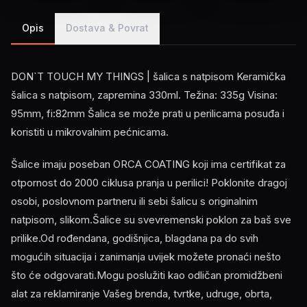
Opis
Dostava & Povrat
DON`T TOUCH MY THINGS | šalica s natpisom Keramička
šalica s natpisom, zapremina 330ml. Težina: 335g Visina:
95mm, fi:82mm Šalica se može prati u perilicama posuđa i
koristiti u mikrovalnim pećnicama.
Šalice imaju poseban ORCA COATING koji ima certifikat za
otpornost do 2000 ciklusa pranja u perilici! Poklonite dragoj
osobi, poslovnom partneru ili sebi šalicu s originalnim
natpisom, slikom.Šalice su svevremenski poklon za baš sve
prilike.Od rođendana, godišnjica, blagdana pa do svih
mogućih situacija i zanimanja uvijek možete pronaći nešto
što će odgovarati.Mogu poslužiti kao odličan promidžbeni
alat za reklamiranje Vašeg brenda, tvrtke, udruge, obrta,