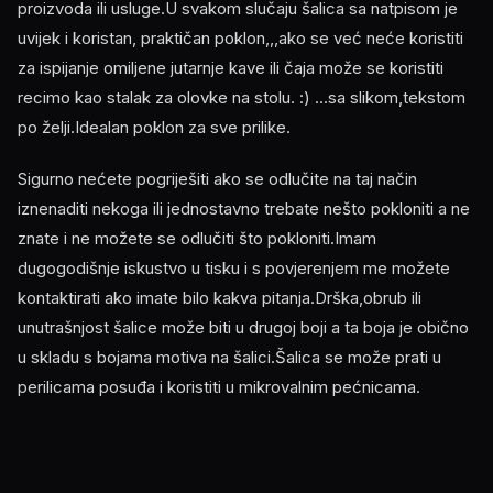
proizvoda ili usluge.U svakom slučaju šalica sa natpisom je
uvijek i koristan, praktičan poklon,,,ako se već neće koristiti
za ispijanje omiljene jutarnje kave ili čaja može se koristiti
recimo kao stalak za olovke na stolu. :) ...sa slikom,tekstom
po želji.Idealan poklon za sve prilike.
Sigurno nećete pogriješiti ako se odlučite na taj način
iznenaditi nekoga ili jednostavno trebate nešto pokloniti a ne
znate i ne možete se odlučiti što pokloniti.Imam
dugogodišnje iskustvo u tisku i s povjerenjem me možete
kontaktirati ako imate bilo kakva pitanja.Drška,obrub ili
unutrašnjost šalice može biti u drugoj boji a ta boja je obično
u skladu s bojama motiva na šalici.Šalica se može prati u
perilicama posuđa i koristiti u mikrovalnim pećnicama.