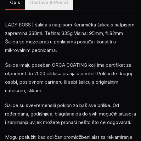
Opis
Dostava & Povrat
LADY BOSS | šalica s natpisom Keramička šalica s natpisom,
zapremina 330ml. Težina: 335g Visina: 95mm, fi:82mm
Šalica se može prati u perilicama posuđa i koristiti u
mikrovalnim pećnicama.
Šalice imaju poseban ORCA COATING koji ima certifikat za
otpornost do 2000 ciklusa pranja u perilici! Poklonite dragoj
osobi, poslovnom partneru ili sebi šalicu s originalnim
natpisom, slikom.
Šalice su svevremenski poklon za baš sve prilike. Od
rođendana, godišnjica, blagdana pa do svih mogućih situacija
i zanimanja uvijek možete pronaći nešto što će odgovarati.
Mogu poslužiti kao odličan promidžbeni alat za reklamiranje