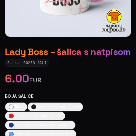
Lady Boss – šalica s natpisom
Šifra:
00253-SALI
6.00
EUR
BOJA ŠALICE
Bijela
Crna ručka i unutrašnjost
Crvena ručka i unutrašnjost
Tamno plava ručka i unutrašnjost
Svijetlo plava ručka i unutrašnjost