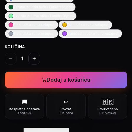
Tamno zelena ručka i unutrašnjost
Svijetlo zelena ručka i unutrašnjost
Pink ručka i unutrašnjost
Žuta ručka i unutrašnjost
Siva ručka i unutrašnjost
Ljubičasta ručka i unutrašnjost
KOLIČINA
1
Dodaj u košaricu
🚚
↩️
🇭🇷
Besplatna dostava
Povrat
Proizvedeno
iznad 50€
u 14 dana
u Hrvatskoj