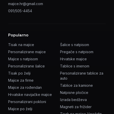
majice.hr@gmail.com
091/505-4454
Popularno
Tisak na majice
Šalice s natpisom
Personalizirane majice
Pregače s natpisom
Majice s natpisom
Hrvatske majice
Personalizirane šalice
Tablice s imenom
Tisak po želji
Personalizirane tablice za
auto
Majice za firme
Tablice za kamione
Majice za rođendan
Natpisne pločice
Hrvatske navijačke majice
Izrada bedževa
Personalizirani pokloni
Magneti za frižider
Majice po želji
Tisak na majice Varaždin