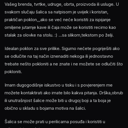
Vašeg brenda, tvrtke, udruge, obrta, proizvoda ili usluge. U
svakom slučaju šalica sa natpisom je uvijek i koristan,
praktičan poklon,,,ako se već neće koristiti za ispijanje
omiljene jutarnje kave ili čaja može se koristiti recimo kao
stalak za olovke na stolu. :) ...sa slikom,tekstom po želji.
Idealan poklon za sve prilike. Sigurno nećete pogriješiti ako
se odlučite na taj način iznenaditi nekoga ili jednostavno
trebate nešto pokloniti a ne znate i ne možete se odlučiti što
pokloniti.
Imam dugogodišnje iskustvo u tisku i s povjerenjem me
možete kontaktirati ako imate bilo kakva pitanja. Drška,obrub
ili unutrašnjost šalice može biti u drugoj boji a ta boja je
obično u skladu s bojama motiva na šalici.
Šalica se može prati u perilicama posuđa i koristiti u