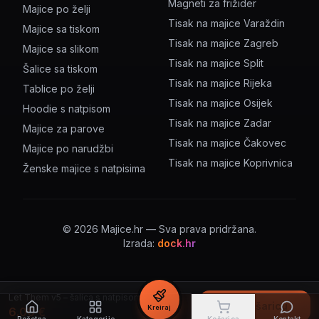
Magneti za frižider
Majice po želji
Tisak na majice Varaždin
Majice sa tiskom
Tisak na majice Zagreb
Majice sa slikom
Tisak na majice Split
Šalice sa tiskom
Tisak na majice Rijeka
Tablice po želji
Tisak na majice Osijek
Hoodie s natpisom
Tisak na majice Zadar
Majice za parove
Tisak na majice Čakovec
Majice po narudžbi
Tisak na majice Koprivnica
Ženske majice s natpisima
©
2026
Majice.hr — Sva prava pridržana.
Izrada:
dock.hr
Let Them v5 – šalica s natpisom
U košaricu
Kreiraj
6.00
€