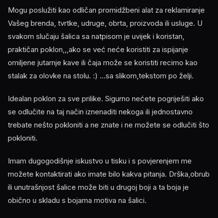
Mogu poslužiti kao odličan promidžbeni alat za reklamiranje
Vašeg brenda, tvrtke, udruge, obrta, proizvoda ili usluge. U
svakom slučaju šalica sa natpisom je uvijek i koristan,
praktičan poklon,,,ako se već neće koristiti za ispijanje
omiljene jutarnje kave ili čaja može se koristiti recimo kao
stalak za olovke na stolu. :) ...sa slikom,tekstom po želji.
Idealan poklon za sve prilike. Sigurno nećete pogriješiti ako
se odlučite na taj način iznenaditi nekoga ili jednostavno
trebate nešto pokloniti a ne znate i ne možete se odlučiti što
pokloniti.
Imam dugogodišnje iskustvo u tisku i s povjerenjem me
možete kontaktirati ako imate bilo kakva pitanja. Drška,obrub
ili unutrašnjost šalice može biti u drugoj boji a ta boja je
obično u skladu s bojama motiva na šalici.