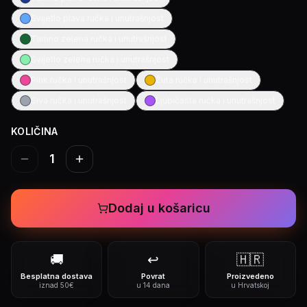
Svijetlo plava ručka i unutrašnjost
Tamno zelena ručka i unutrašnjost
Svijetlo zelena ručka i unutrašnjost
Pink ručka i unutrašnjost
Žuta ručka i unutrašnjost
Siva ručka i unutrašnjost
Ljubičasta ručka i unutrašnjost
KOLIČINA
1
Dodaj u košaricu
🚚
↩️
🇭🇷
Besplatna dostava
Povrat
Proizvedeno
iznad 50€
u 14 dana
u Hrvatskoj