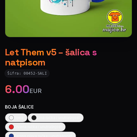
Let Them v5 – šalica s
natpisom
Šifra:
00452-SALI
6.00
EUR
BOJA ŠALICE
Bijela
Crna ručka i unutrašnjost
Crvena ručka i unutrašnjost
Tamno plava ručka i unutrašnjost