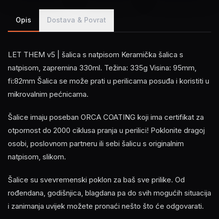
Opis
Dostava & Povrat
LET THEM v5 | šalica s natpisom Keramička šalica s
natpisom, zapremina 330ml. Težina: 335g Visina: 95mm,
fi:82mm Šalica se može prati u perilicama posuđa i koristiti u
mikrovalnim pećnicama.
Šalice imaju poseban ORCA COATING koji ima certifikat za
otpornost do 2000 ciklusa pranja u perilici! Poklonite dragoj
osobi, poslovnom partneru ili sebi šalicu s originalnim
natpisom, slikom.
Šalice su svevremenski poklon za baš sve prilike. Od
rođendana, godišnjica, blagdana pa do svih mogućih situacija
i zanimanja uvijek možete pronaći nešto što će odgovarati.