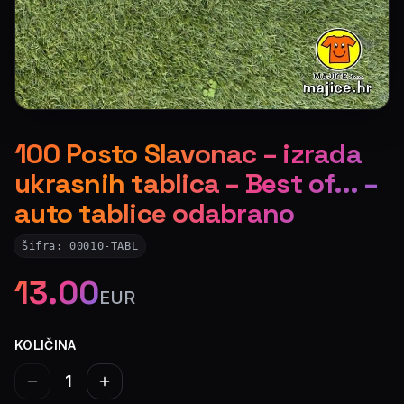
100 Posto Slavonac – izrada
ukrasnih tablica – Best of... –
auto tablice odabrano
Šifra:
00010-TABL
13.00
EUR
KOLIČINA
1