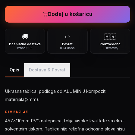
Dodaj u košaricu
🚚
↩️
🇭🇷
Besplatna dostava
Povrat
Proizvedeno
iznad 50€
u 14 dana
u Hrvatskoj
Opis
Dostava & Povrat
Ukrasna tablica, podloga od ALUMINIJ kompozit
materijala(2mm).
DIMENZIJE
457x110mm PVC naljepnica, folija visoke kvalitete sa eko-
solventnim tiskom. Tablica nije reljefna odnosno slova nisu