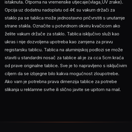
istaknuta. Otporna na vremenske utjecaje(vlaga,UV zrake).
Opcija uz dodatnu nadoplatu od 4€ su vakum držači za
staklo pa se tablica može jednostavno pričvrstiti s unutarnje
strane stakla. Označite u potvrdnom okviru kvačicom ako
želite vakum držače za staklo. Tablica isključivo služi kao
ukras i nije dozvoljena upotreba kao zamjena za pravu
registarsku tablicu. Tablica na aluminijskoj podlozi se može
staviti u standardni nosač za tablice ali je za cca 5cm kraća
od prave originalne tablice. Sve je to napravljeno s isključivim
ciljem da se izbjegne bilo kakva mogućnost zloupotrebe.
Ako vam je potrebna prava dimenzija tablice za potrebe
slikanja u reklamne svrhe ili slično javite se upitom na mail.