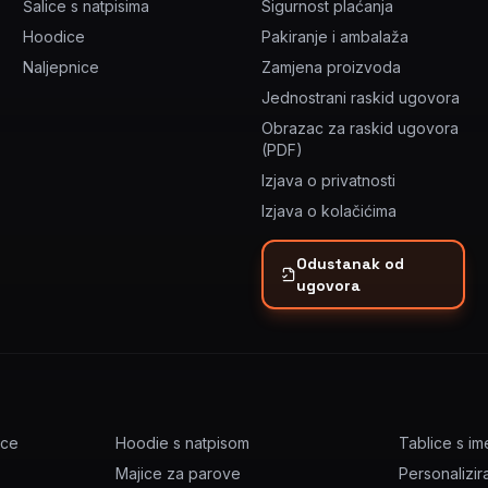
Šalice s natpisima
Sigurnost plaćanja
Hoodice
Pakiranje i ambalaža
Naljepnice
Zamjena proizvoda
Jednostrani raskid ugovora
Obrazac za raskid ugovora
(PDF)
Izjava o privatnosti
Izjava o kolačićima
Odustanak od
ugovora
ice
Hoodie s natpisom
Tablice s i
Majice za parove
Personalizir