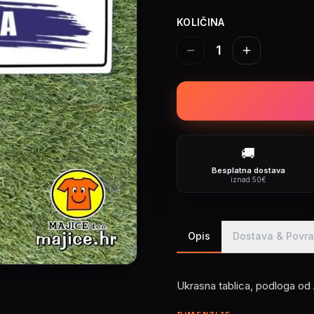
KOLIČINA
1
🚚
Besplatna dostava
iznad 50€
Opis
Dostava & Povra
Ukrasna tablica, podloga o