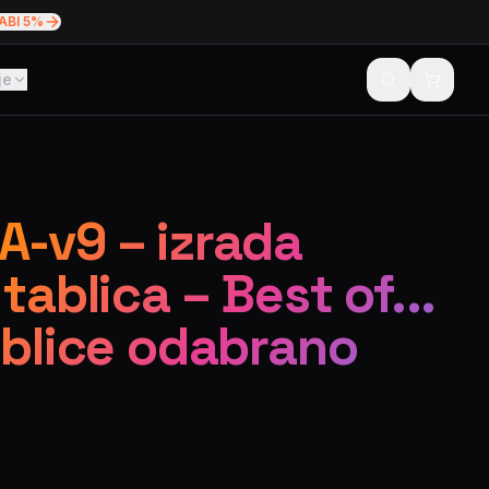
ABI 5%
je
-v9 – izrada
tablica – Best of...
ablice odabrano