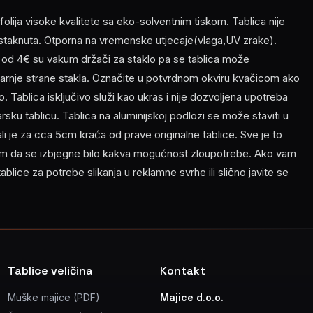
lija visoke kvalitete sa eko-solventnim tiskom. Tablica nije
istaknuta. Otporna na vremenske utjecaje(vlaga,UV zrake).
 od 4€ su vakum držači za staklo pa se tablica može
utarnje strane stakla. Označite u potvrdnom okviru kvačicom ako
. Tablica isključivo služi kao ukras i nije dozvoljena upotreba
sku tablicu. Tablica na aluminijskoj podlozi se može staviti u
li je za cca 5cm kraća od prave originalne tablice. Sve je to
ljem da se izbjegne bilo kakva mogućnost zloupotrebe. Ako vam
ablice za potrebe slikanja u reklamne svrhe ili slično javite se
Tablice veličina
Kontakt
Muške majice (PDF)
Majice d.o.o.