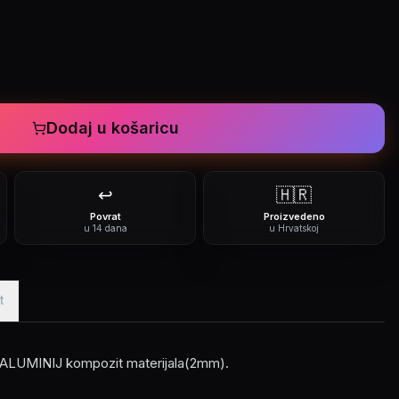
Dodaj u košaricu
↩️
🇭🇷
Povrat
Proizvedeno
u 14 dana
u Hrvatskoj
t
d ALUMINIJ kompozit materijala(2mm).