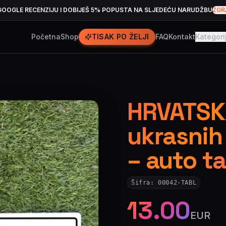
GOOGLE RECENZIJU I DOBIJEŠ 5% POPUSTA NA SLJEDEĆU NARUDŽBU
ZGR
Početna
Shop
TISAK PO ŽELJI
FAQ
Kontakt
Kategori
HRVATSKA
ukrasnih 
– auto t
Šifra:
00042-TABL
13.00
EUR