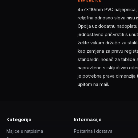
DIMENZIJE
457x110mm PVC naljepnica, fo
reljefna odnosno slova nisu 
Opcija uz dodatnu nadoplatu
jednostavno pričvrstiti s un
želite vakum držače za staklo
kao zamjena za pravu registar
standardni nosač za tablice a
napravljeno s isključivim ci
je potrebna prava dimenzija t
upitom na mail.
Kategorije
Informacije
Majice s natpisima
Poštarina i dostava