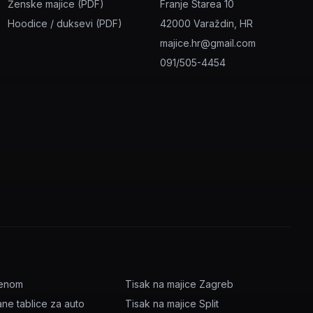
Ženske majice (PDF)
Franje Starea 10
Hoodice / duksevi (PDF)
42000 Varaždin, HR
majice.hr@gmail.com
091/505-4454
menom
Tisak na majice Zagreb
ane tablice za auto
Tisak na majice Split