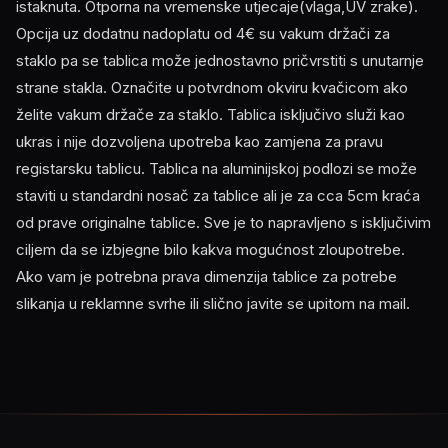
istaknuta. Otporna na vremenske utjecaje(vlaga,UV zrake).
Opcija uz dodatnu nadoplatu od 4€ su vakum držači za
staklo pa se tablica može jednostavno pričvrstiti s unutarnje
strane stakla. Označite u potvrdnom okviru kvačicom ako
želite vakum držače za staklo. Tablica isključivo služi kao
ukras i nije dozvoljena upotreba kao zamjena za pravu
registarsku tablicu. Tablica na aluminijskoj podlozi se može
staviti u standardni nosač za tablice ali je za cca 5cm kraća
od prave originalne tablice. Sve je to napravljeno s isključivim
ciljem da se izbjegne bilo kakva mogućnost zloupotrebe.
Ako vam je potrebna prava dimenzija tablice za potrebe
slikanja u reklamne svrhe ili slično javite se upitom na mail.