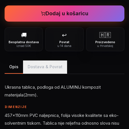
Dodaj u košaricu
🚚
↩️
🇭🇷
Besplatna dostava
Povrat
Proizvedeno
iznad 50€
u 14 dana
u Hrvatskoj
Opis
Dostava & Povrat
Ukrasna tablica, podloga od ALUMINIJ kompozit
materijala(2mm).
DIMENZIJE
457x110mm PVC naljepnica, folija visoke kvalitete sa eko-
solventnim tiskom. Tablica nije reljefna odnosno slova nisu