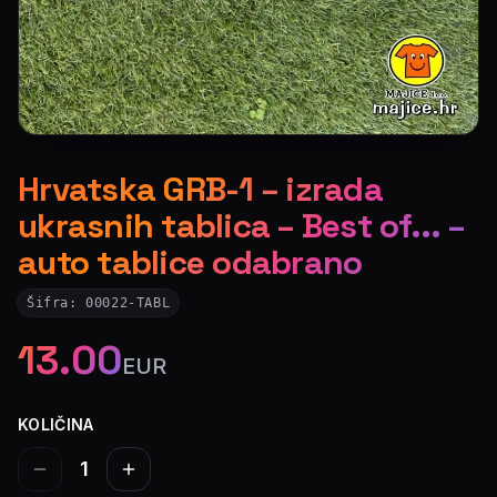
Hrvatska GRB-1 – izrada
ukrasnih tablica – Best of... –
auto tablice odabrano
Šifra:
00022-TABL
13.00
EUR
KOLIČINA
1