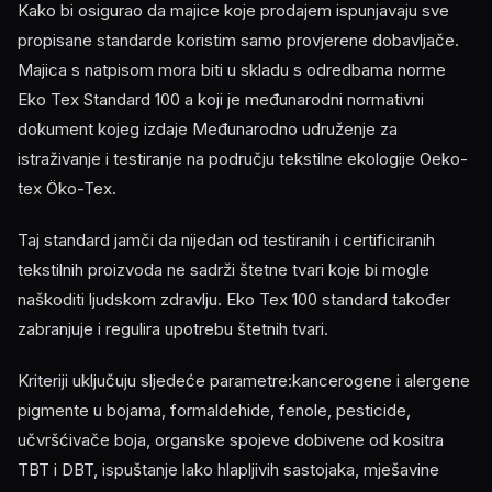
Kako bi osigurao da majice koje prodajem ispunjavaju sve
propisane standarde koristim samo provjerene dobavljače.
Majica s natpisom mora biti u skladu s odredbama norme
Eko Tex Standard 100 a koji je međunarodni normativni
dokument kojeg izdaje Međunarodno udruženje za
istraživanje i testiranje na području tekstilne ekologije Oeko-
tex Öko-Tex.
Taj standard jamči da nijedan od testiranih i certificiranih
tekstilnih proizvoda ne sadrži štetne tvari koje bi mogle
naškoditi ljudskom zdravlju. Eko Tex 100 standard također
zabranjuje i regulira upotrebu štetnih tvari.
Kriteriji uključuju sljedeće parametre:kancerogene i alergene
pigmente u bojama, formaldehide, fenole, pesticide,
učvršćivače boja, organske spojeve dobivene od kositra
TBT i DBT, ispuštanje lako hlapljivih sastojaka, mješavine