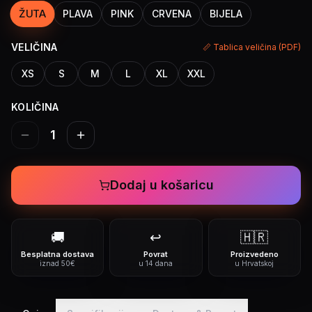
ŽUTA
PLAVA
PINK
CRVENA
BIJELA
VELIČINA
📏 Tablica veličina (PDF)
XS
S
M
L
XL
XXL
KOLIČINA
1
Dodaj u košaricu
🚚
↩️
🇭🇷
Besplatna dostava
Povrat
Proizvedeno
iznad 50€
u 14 dana
u Hrvatskoj