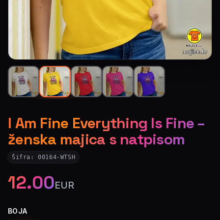
I Am Fine Everything Is Fine –
ženska majica s natpisom
Šifra:
00164-WTSH
12.00
EUR
BOJA