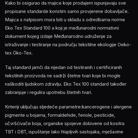
Kako bi osigurao da majice koje prodajem ispunjavaju sve
propisane standarde koristim samo provjerene dobavljače.
Majica s natpisom mora biti u skladu s odredbama norme
Eko Tex Standard 100 a koji je međunarodni normativni
dokument kojeg izdaje Međunarodno udruženje za
istraživanje i testiranje na području tekstilne ekologije Oeko-
tex Öko-Tex.
Taj standard jamči da nijedan od testiranih i certificiranih
tekstilnih proizvoda ne sadrži štetne tvari koje bi mogle
naškoditi ljudskom zdravlju. Eko Tex 100 standard također
zabranjuje i regulira upotrebu štetnih tvari.
Kriteriji uključuju sljedeće parametre:kancerogene i alergene
pigmente u bojama, formaldehide, fenole, pesticide,
učvršćivače boja, organske spojeve dobivene od kositra
TBT i DBT, ispuštanje lako hlapljivih sastojaka, mješavine