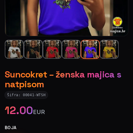
Suncokret – ženska majica s
natpisom
Šifra:
00041-WTSH
12.00
EUR
BOJA