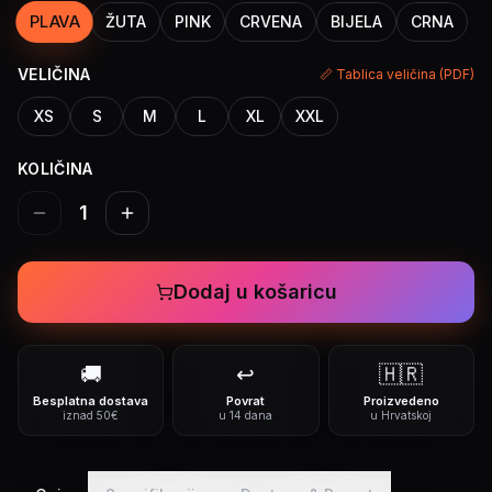
PLAVA
ŽUTA
PINK
CRVENA
BIJELA
CRNA
VELIČINA
📏 Tablica veličina (PDF)
XS
S
M
L
XL
XXL
KOLIČINA
1
Dodaj u košaricu
🚚
↩️
🇭🇷
Besplatna dostava
Povrat
Proizvedeno
iznad 50€
u 14 dana
u Hrvatskoj