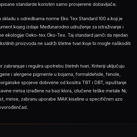
opisane standarde koristim samo provjerene dobavljače.
 u skladu s odredbama norme Eko Tex Standard 100 a koji je
ment kojeg izdaje Međunarodno udruženje za istraživanje i
ilne ekologije Oeko-tex Öko-Tex. Taj standard jamči da nijedan
 tekstilnih proizvoda ne sadrži štetne tvari koje bi mogle naškoditi
abranjuje i regulira upotrebu štetnih tvari. Kriteriji uključuju
ene i alergene pigmente u bojama, formaldehide, fenole,
, organske spojeve dobivene od kositra TBT i DBT, ispuštanje
ešavine mirisa izrađene na bazi klora, izlučene teške metale Ni,
nost, mirise, zabranu uporabe MAK kiseline u specifičnim azo
novorođenčad.