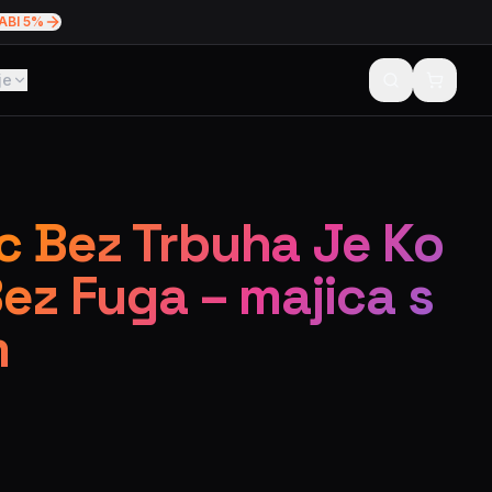
ABI 5%
je
 Bez Trbuha Je Ko
Bez Fuga – majica s
m