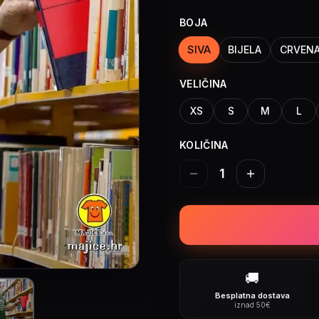
BOJA
SIVA
BIJELA
CRVEN
VELIČINA
XS
S
M
L
KOLIČINA
1
🚚
Besplatna dostava
iznad 50€