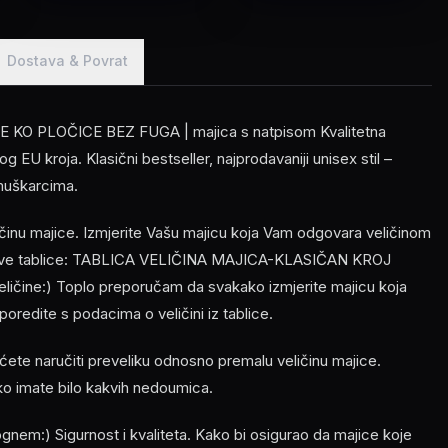
Dostava & Povrat
O PLOČICE BEZ FUGA | majica s natpisom Kvalitetna
 EU kroja. Klasični bestseller, najprodavaniji unisex stil –
muškarcima.
ličinu majice. Izmjerite Vašu majicu koja Vam odgovara veličinom
z ove tablice: TABLICA VELIČINA MAJICA-KLASIČAN KROJ
veličine:) Toplo preporučam da svakako izmjerite majicu koja
oredite s podacima o veličini iz tablice.
ećete naručiti preveliku odnosno premalu veličinu majice.
ko imate bilo kakvih nedoumica.
em:) Sigurnost i kvaliteta. Kako bi osigurao da majice koje