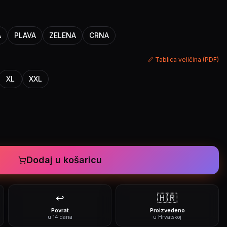
A
PLAVA
ZELENA
CRNA
📏 Tablica veličina (PDF)
XL
XXL
Dodaj u košaricu
↩️
🇭🇷
Povrat
Proizvedeno
u 14 dana
u Hrvatskoj