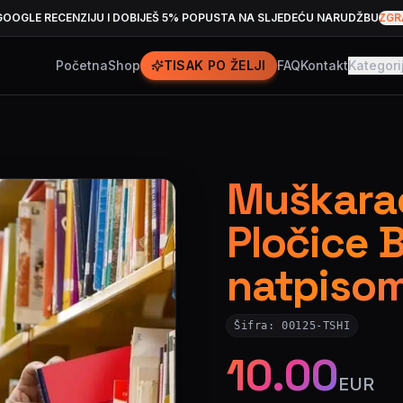
GOOGLE RECENZIJU I DOBIJEŠ 5% POPUSTA NA SLJEDEĆU NARUDŽBU
ZGR
Početna
Shop
TISAK PO ŽELJI
FAQ
Kontakt
Kategori
Muškarac
Pločice 
natpiso
Šifra:
00125-TSHI
10.00
EUR