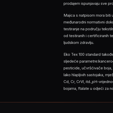
prodajem ispunjavaju sve pr
Majica s natpisom mora biti
međunarodni normativni doku
testiranje na području tekst
od testiranih i certificiranih
ljudskom zdravlju.
Eko Tex 100 standard također z
sljedeće parametre:kancerog
pesticide, učvršćivače boja
lako hlapljivih sastojaka, mj
Cd, Cr, CrVl, itd.,pH-vrijed
bojama, ftalate u odjeći za 