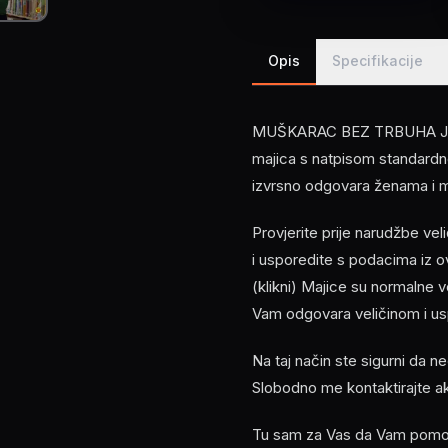
Opis
Specifikacije
MUŠKARAC BEZ TRBUHA JE K
majica s natpisom standardnog
izvrsno odgovara ženama i 
Provjerite prije narudžbe ve
i usporedite s podacima i
(klikni) Majice su normalne 
Vam odgovara veličinom i usp
Na taj način ste sigurni da n
Slobodno me kontaktirajte a
Tu sam za Vas da Vam pomogn