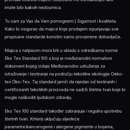
imate bilo kakvih nedoumica.
Tu sam za Vas da Vam pomognem:) Sigurnost i kvaliteta.
Kako bi osigurao da majice koje prodajem ispunjavaju sve
propisane standarde koristim samo provjerene dobavljače.
Majica s natpisom mora biti u skladu s odredbama norme
Eko Tex Standard 100 a koji je međunarodni normativni
dokument kojeg izdaje Međunarodno udruženje za
istraživanje i testiranje na području tekstilne ekologije Oeko-
tex Öko-Tex. Taj standard jamči da nijedan od testiranih i
certificiranih tekstilnih proizvoda ne sadrži štetne tvari koje bi
mogle naškoditi ljudskom zdravlju.
Eko Tex 100 standard također zabranjuje i regulira upotrebu
štetnih tvari. Kriteriji uključuju sljedeće
parametre:kancerogene i alergene pigmente u bojama,