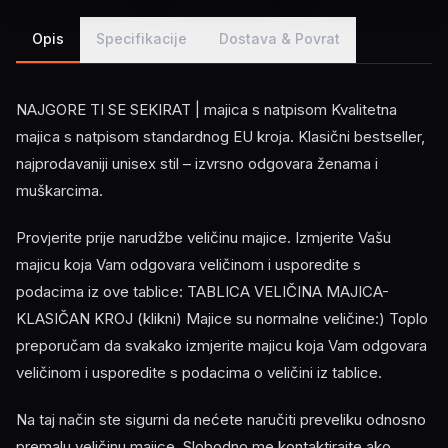
Opis
Specifikacije
Dostava & Povrat
NAJGORE TI SE SEKIRAT | majica s natpisom Kvalitetna
majica s natpisom standardnog EU kroja. Klasični bestseller,
najprodavaniji unisex stil – izvrsno odgovara ženama i
muškarcima.
Provjerite prije narudžbe veličinu majice. Izmjerite Vašu
majicu koja Vam odgovara veličinom i usporedite s
podacima iz ove tablice: TABLICA VELIČINA MAJICA-
KLASIČAN KROJ (klikni) Majice su normalne veličine:) Toplo
preporučam da svakako izmjerite majicu koja Vam odgovara
veličinom i usporedite s podacima o veličini iz tablice.
Na taj način ste sigurni da nećete naručiti preveliku odnosno
premalu veličinu majice. Slobodno me kontaktirajte ako