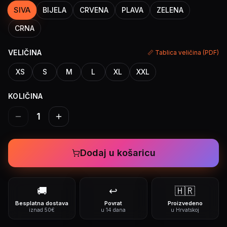
SIVA
BIJELA
CRVENA
PLAVA
ZELENA
CRNA
VELIČINA
📏 Tablica veličina (PDF)
XS
S
M
L
XL
XXL
KOLIČINA
1
Dodaj u košaricu
🚚
↩️
🇭🇷
Besplatna dostava
Povrat
Proizvedeno
iznad 50€
u 14 dana
u Hrvatskoj