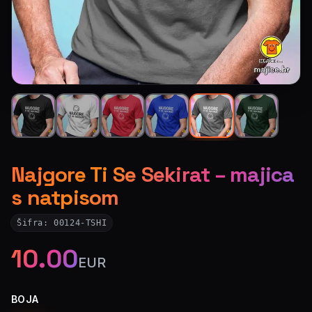
Najgore Ti Se Sekirat – majica
s natpisom
Šifra:
00124-TSHI
10.00
EUR
BOJA