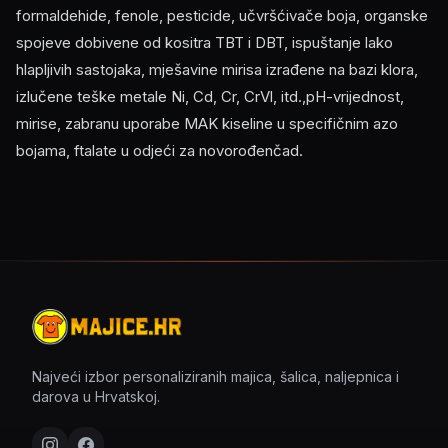
formaldehide, fenole, pesticide, učvršćivače boja, organske
spojeve dobivene od kositra TBT i DBT, ispuštanje lako
hlapljivih sastojaka, mješavine mirisa izrađene na bazi klora,
izlučene teške metale Ni, Cd, Cr, CrVl, itd.,pH-vrijednost,
mirise, zabranu uporabe MAK kiseline u specifičnim azo
bojama, ftalate u odjeći za novorođenčad.
Najveći izbor personaliziranih majica, šalica, naljepnica i
darova u Hrvatskoj.