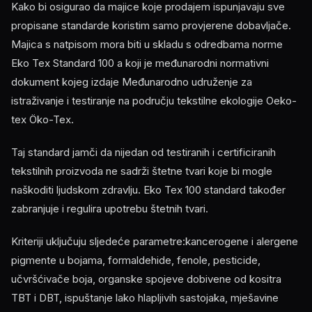
Kako bi osigurao da majice koje prodajem ispunjavaju sve
propisane standarde koristim samo provjerene dobavljače.
Majica s natpisom mora biti u skladu s odredbama norme
Eko Tex Standard 100 a koji je međunarodni normativni
dokument kojeg izdaje Međunarodno udruženje za
istraživanje i testiranje na području tekstilne ekologije Oeko-
tex Öko-Tex.
Taj standard jamči da nijedan od testiranih i certificiranih
tekstilnih proizvoda ne sadrži štetne tvari koje bi mogle
naškoditi ljudskom zdravlju. Eko Tex 100 standard također
zabranjuje i regulira upotrebu štetnih tvari.
Kriteriji uključuju sljedeće parametre:kancerogene i alergene
pigmente u bojama, formaldehide, fenole, pesticide,
učvršćivače boja, organske spojeve dobivene od kositra
TBT i DBT, ispuštanje lako hlapljivih sastojaka, mješavine