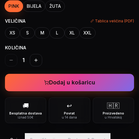
PINK
BIJELA
ŽUTA
VELIČINA
📏 Tablica veličina (PDF)
XS
S
M
L
XL
XXL
KOLIČINA
1
Dodaj u košaricu
🚚
↩️
🇭🇷
Besplatna dostava
Povrat
Proizvedeno
iznad 50€
u 14 dana
u Hrvatskoj